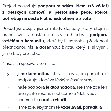
Projekt poskytuje
podporu mladým lidem (16-26 let)
z dětských domovů a pěstounské péče, kterou
potřebují na cestě k plnohodnotnému životu.
Pokud jsi dospívající či mladý dospělý, který stojí na
prahu své samostatné cesty a hledáš
podporu,
vzdělání a komunitu
, která by ti pomohla překlenout
přechodnou fázi a dosáhnout života, který jsi si vysnil,
jsme tady pro Tebe.
Naše síla spočívá v tom, že:
jsme komunitou,
která si navzájem pomáhá a
podporuje, dodává těžkým časům smysl
naše
podpora je dlouhodobá.
Nejsme zde jen
pro rychlé řešení, nechceme ti "dát rybu",
chceme tě
naučit rybařit.
jsme zde, abychom tě
vzdělávali, poradili a