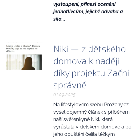
vystoupení, přinesl ocenění
jednotlivcům, jejichž odvaha a
síla...
Niki — z dětského
domova k naději
díky projektu Začni
správně
01.09.2025
Na lifestylovém webu Proženy.cz
vyšel dojemný článek s příběhem
naší svěřenkyně Niki, která
vyrůstala v dětském domově a po
jeho opuštění čelila těžkým