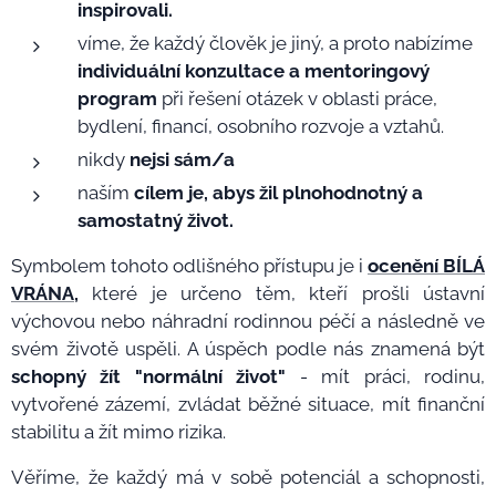
inspirovali.
víme, že každý člověk je jiný, a proto nabízíme
individuální konzultace a mentoringový
program
při řešení otázek v oblasti práce,
bydlení, financí, osobního rozvoje a vztahů.
nikdy
nejsi sám/a
naším
cílem je, abys žil plnohodnotný a
samostatný život.
Symbolem tohoto odlišného přístupu je i
ocenění BÍLÁ
VRÁNA
,
které je určeno těm, kteří prošli ústavní
výchovou nebo náhradní rodinnou péčí a následně ve
svém životě uspěli. A úspěch podle nás znamená být
schopný žít "normální život"
- mít práci, rodinu,
vytvořené zázemí, zvládat běžné situace, mít finanční
stabilitu a žít mimo rizika.
Věříme, že každý má v sobě potenciál a schopnosti,