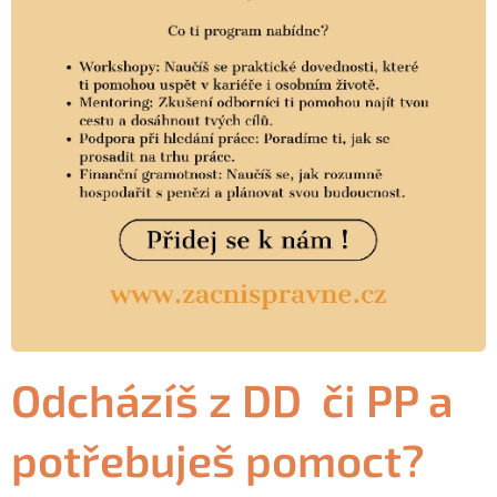
Odcházíš z DD či PP a
potřebuješ pomoct?