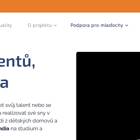
uality
O projektu
Podpora pro mlaďochy
entů,
ia
et svůj talent nebo se
u realizovat své sny v
di z dětských domovů a
ndia
na studium a