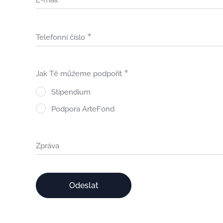
E-mail
Telefonní číslo
Jak Tě můžeme podpořit
Stipendium
Podpora ArteFond
Zpráva
Odeslat