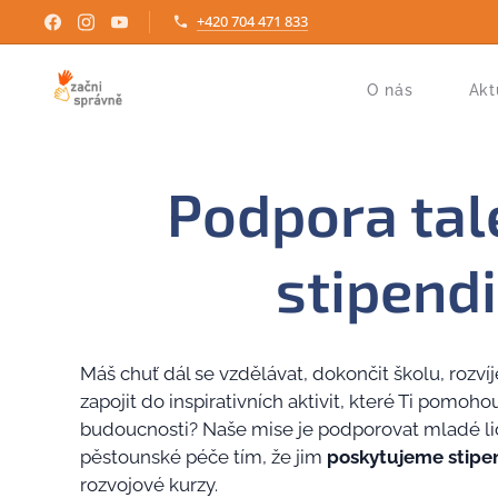
+420 704 471 833
O nás
Akt
Podpora tal
stipend
Máš chuť dál se vzdělávat, dokončit školu, rozvíj
zapojit do inspirativních aktivit, které Ti pomoho
budoucnosti? Naše mise je podporovat mladé li
pěstounské péče tím, že jim
poskytujeme stipe
rozvojové kurzy.