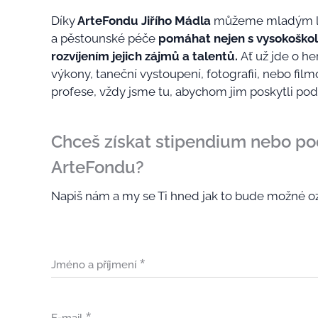
Díky
ArteFondu Jiřího Mádla
můžeme mladým l
a pěstounské péče
pomáhat nejen s vysokoškols
rozvíjením jejich zájmů a talentů.
Ať už jde o h
výkony, taneční vystoupení, fotografii, nebo fil
profese, vždy jsme tu, abychom jim poskytli podp
Chceš získat stipendium nebo po
ArteFondu?
Napiš nám a my se Ti hned jak to bude možné 
Jméno a příjmení