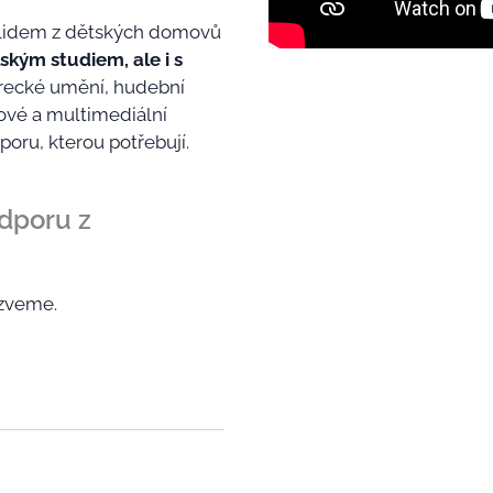
idem z dětských domovů
kým studiem, ale i s
erecké umění, hudební
mové a multimediální
oru, kterou potřebují.
dporu z
ozveme.