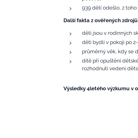
939 dětí odešlo, z toho 
Další fakta z ověřených zdrojů
děti jsou v rodinných sk
děti bydlí v pokoji po 2
průměrný věk, kdy se d
dítě při opuštění dětsk
rozhodnutí vedení děts
Výsledky 4letého výzkumu v ob