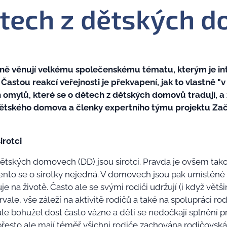
ětech z dětských 
ně věnují velkému společenskému tématu, kterým je in
astou reakcí veřejnosti je překvapení, jak to vlastně "v
 omylů, které se o dětech z dětských domovů tradují, a 
ětského domova a členky expertního týmu projektu Začn
irotci
v dětských domovech (DD) jsou sirotci. Pravda je ovšem tako
cento se o sirotky nejedná. V domovech jsou pak umístěné
žuje na životě. Často ale se svými rodiči udržují (i když vět
le, vše záleží na aktivitě rodičů a také na spolupráci ro
le bohužel dost často vázne a děti se nedočkají splnění p
přesto ale mají téměř všichni rodiče zachována rodičovská 