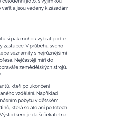
nu celodenní jídlo, s výjimkou
e vařit a jsou vedeny k zásadám
olu si pak mohou vybrat podle
ný zástupce. V průběhu svého
 lépe seznámily s nejrůznějšími
fese. Nejčastěji míří do
o opraváře zemědělských strojů.
.
antů, kteří po ukončení
kaného vzdělání. Například
končením pobytu v dětském
ně, která se ale ani po letech
 Výsledkem je další čekatel na