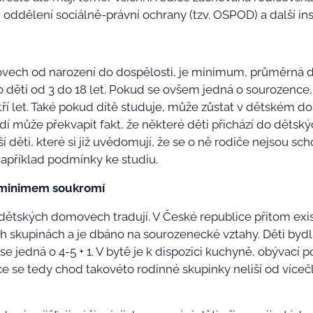
 oddělení sociálně-právní ochrany (tzv. OSPOD) a další ins
movech od narození do dospělosti, je minimum, průměrná d
 děti od 3 do 18 let. Pokud se ovšem jedná o sourozence
í let. Také pokud dítě studuje, může zůstat v dětském dom
 může překvapit fakt, že některé děti přichází do dětsk
 děti, které si již uvědomují, že se o ně rodiče nejsou schop
například podmínky ke studiu.
s minimem soukromí
 o dětských domovech tradují. V České republice přitom e
ých skupinách a je dbáno na sourozenecké vztahy. Děti byd
jedná o 4-5 + 1. V bytě je k dispozici kuchyně, obývací pok
nce se tedy chod takovéto rodinné skupinky neliší od víceč