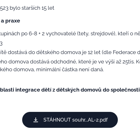
523 bylo starších 15 let
 a praxe
upinách po 6-8 + 2 vychovatelé (tety, strejdové), kteří o ně
-3
ítě dostává do dětského domova je 12 let (dle Federace
ého domova dostává odchodné, které je ve výši až 25tis. Kč
kého domova, minimální částka není daná.
lasti integrace dětí z dětských domovů do společnosti
STÁHNOUT souhr...AL-2.pdf