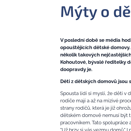
Mýty o d
V poslední době se média hod
opouštějících dětské domovy. Č
několik takových nejčastějších
Kohoutové, bývalé ředitelky d
doopravdy je.
Děti z dětských domovů jsou s
Spousta lidí si myslí, že děti 
rodiče mají a až na mizivé pro
strany rodičů, která je již ohro
dětském domově nemusí být trva
pracovníkem. Tato spolupráce a
"Už brzy si vás vezmu domů." I 