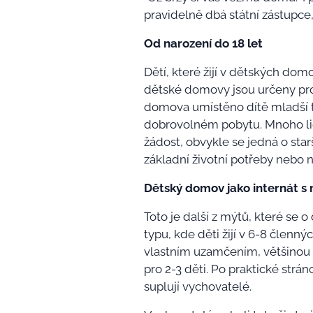
pravidelně dbá státní zástupce,
Od narození do 18 let
Dětí, které žijí v dětských do
dětské domovy jsou určeny pro
domova umístěno dítě mladší tř
dobrovolném pobytu. Mnoho lidí
žádost, obvykle se jedná o starší
základní životní potřeby nebo 
Dětský domov jako internát 
Toto je další z mýtů, které se
typu, kde děti žijí v 6-8 členn
vlastním uzamčením, většinou se 
pro 2-3 děti. Po praktické strá
suplují vychovatelé.