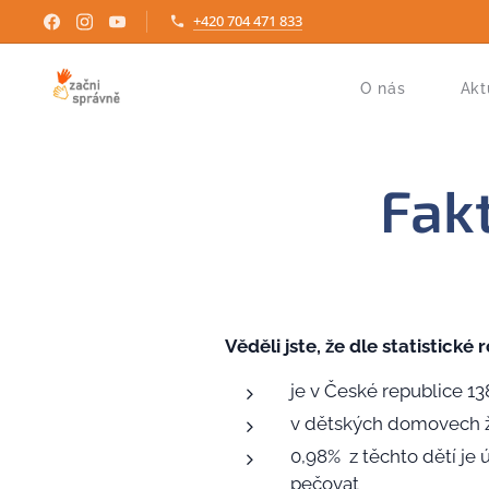
+420 704 471 833
O nás
Akt
Fakt
Věděli jste, že dle statistické
je v České republice 
v dětských domovech ži
0,98% z těchto dětí je 
pečovat