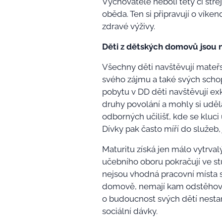
Vychovatelé neboli tety či strej
oběda. Ten si připravují o víke
zdravé výživy.
Děti z dětských domovů jsou 
Všechny děti navštěvují mateřs
svého zájmu a také svých schop
pobytu v DD děti navštěvují exk
druhy povolání a mohly si uděla
odborných učilišť, kde se kluci
Dívky pak často míří do služeb,
Maturitu získá jen málo vytrva
učebního oboru pokračují ve st
nejsou vhodná pracovní místa 
domově, nemají kam odstěhovat.
o budoucnost svých dětí nestar
sociální dávky.