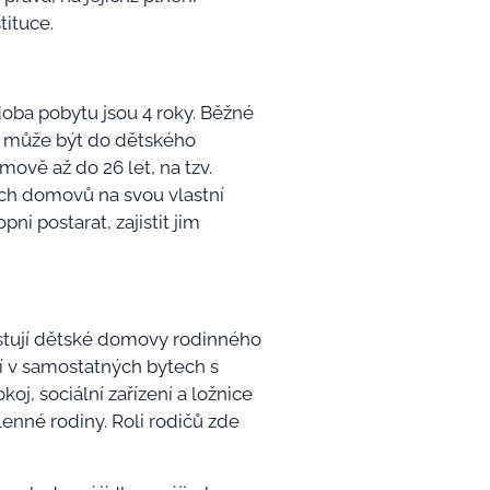
tituce.
oba pobytu jsou 4 roky. Běžné
, může být do dětského
ově až do 26 let, na tzv.
ých domovů na svou vlastní
ni postarat, zajistit jim
xistují dětské domovy rodinného
lí v samostatných bytech s
oj, sociální zařízení a ložnice
lenné rodiny. Roli rodičů zde