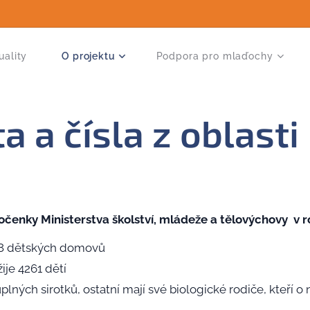
uality
O projektu
Podpora pro mlaďochy
a a čísla z oblast
 ročenky
Ministerstva školství, mládeže a tělovýchovy v
138 dětských domovů
je 4261 dětí
úplných sirotků, ostatní mají své biologické rodiče, kteří