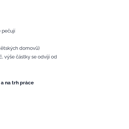
 pečují
 dětských domovů)
, výše částky se odvíjí od
 a na trh práce