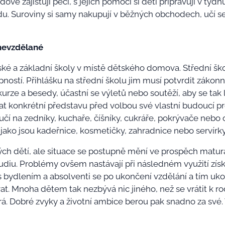
dové zajišťují péči, s jejich pomocí si děti připravují v týd
ndu. Suroviny si samy nakupují v běžných obchodech, učí s
nevzdělané
ké a základní školy v místě dětského domova. Střední šk
ností. Přihlášku na střední školu jim musí potvrdit zákon
urze a besedy, účastní se výletů nebo soutěží, aby se tak
t konkrétní představu před volbou své vlastní budoucí pro
 učí na zedníky, kuchaře, číšníky, cukráře, pokrývače neb
 jako jsou kadeřnice, kosmetičky, zahradnice nebo servírky
lých dětí, ale situace se postupně mění ve prospěch matur
udiu. Problémy ovšem nastávají při následném využití zís
s bydlením a absolventi se po ukončení vzdělání a tím u
 Mnoha dětem tak nezbývá nic jiného, než se vrátit k rodi
á. Dobré zvyky a životní ambice berou pak snadno za své.