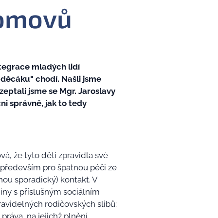
domovů
tegrace mladých lidí
 děcáku" chodí. Našli jsme
zeptali jsme se Mgr. Jaroslavy
i správně, jak to tedy
vá, že tyto děti zpravidla své
 především pro špatnou péči ze
šinou sporadický) kontakt. V
diny s příslušným sociálním
ravidelných rodičovských slibů:
práva, na jejichž plnění