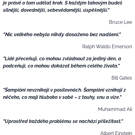
je právě o tom udělat krok. S každým takovým budeš
silnější, dovednější, sebevědomější, úspěšnější."
Bruce Lee
"Nic velkého nebylo nikdy dosaženo bez nadšení."
Ralph Waldo Emerson
"Lidé přeceňují, co mohou zvládnout za jediný den, a
podceňují, co mohou dokázat během celého života."
Bill Gates
"Šampióni nevznikají v posilovnách. Šampióni vznikají z
něčeho, co mají hluboko v sobě – z touhy, snu a vize."
Muhammad Ali
"Uprostřed každého problému se nachází příležitost."
Albert Einstein