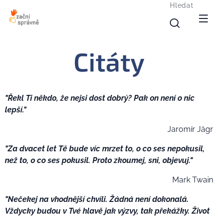
Hledat
Citáty
"Řekl Ti někdo, že nejsi dost dobrý? Pak on není o nic
lepší."
Jaromír Jágr
"Za dvacet let Tě bude víc mrzet to, o co ses nepokusil,
než to, o co ses pokusil. Proto zkoumej, sni, objevuj."
Mark Twain
"Nečekej na vhodnější chvíli. Žádná není dokonalá.
Vždycky budou v Tvé hlavě jak výzvy, tak překážky. Život