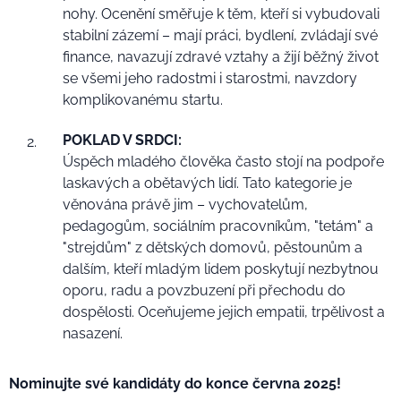
nohy. Ocenění směřuje k těm, kteří si vybudovali
stabilní zázemí – mají práci, bydlení, zvládají své
finance, navazují zdravé vztahy a žijí běžný život
se všemi jeho radostmi i starostmi, navzdory
komplikovanému startu.
POKLAD V SRDCI:
Úspěch mladého člověka často stojí na podpoře
laskavých a obětavých lidí. Tato kategorie je
věnována právě jim – vychovatelům,
pedagogům, sociálním pracovníkům, "tetám" a
"strejdům" z dětských domovů, pěstounům a
dalším, kteří mladým lidem poskytují nezbytnou
oporu, radu a povzbuzení při přechodu do
dospělosti. Oceňujeme jejich empatii, trpělivost a
nasazení.
Nominujte své kandidáty do konce června 2025!