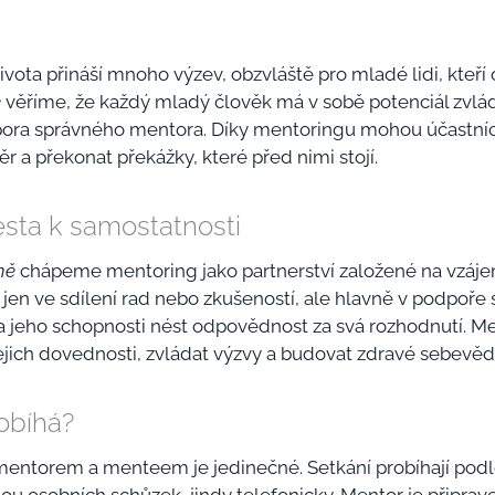
ota přináší mnoho výzev, obzvláště pro mladé lidi, kteří
ě
věříme, že každý mladý člověk má v sobě potenciál zvlád
pora správného mentora. Díky mentoringu mohou účastníc
r a překonat překážky, které před nimi stojí.
esta k samostatnosti
ně
chápeme mentoring jako partnerství založené na vzáje
jen ve sdílení rad nebo zkušeností, ale hlavně v podpoř
 jeho schopnosti nést odpovědnost za svá rozhodnutí. 
ejich dovednosti, zvládat výzvy a budovat zdravé sebevě
obíhá?
mentorem a menteem je jedinečné. Setkání probíhají podl