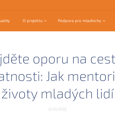
uality
O projektu
Podpora pro mlaďochy
jděte oporu na cest
tnosti: Jak mentor
životy mladých lidí
11.01.2025