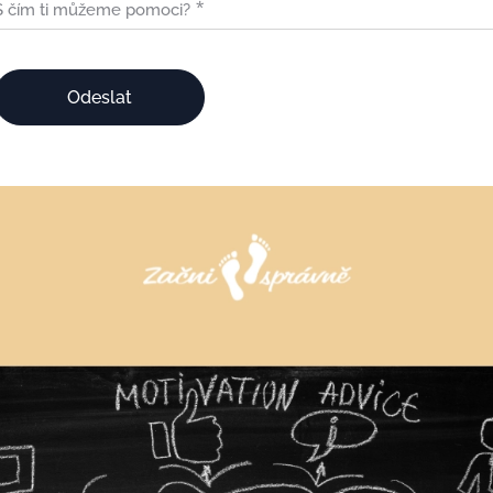
S čím ti můžeme pomoci?
Odeslat