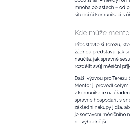
obou stran – někdy form
mnoha oblastech – od pl
situací či komunikaci s ú
Kde může mentor
Představte si Terezu, k
žádnou představu, jak si
naučila, jak správně sest
rozdělit svůj měsíční př
Další výzvou pro Terezu 
Mentor ji provedl celým 
z komunikace na úřadech.
správně hospodařit s ene
základní nákupy jídla, ab
je sestavení měsíčního 
nejvýhodnější.