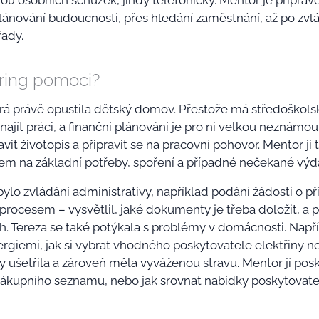
ou osobních schůzek, jindy telefonicky. Mentor je připra
ánování budoucnosti, přes hledání zaměstnání, až po zv
řady.
ing pomoci?
terá právě opustila dětský domov. Přestože má středoškol
 najít práci, a finanční plánování je pro ni velkou neznámo
avit životopis a připravit se na pracovní pohovor. Mentor ji 
íjem na základní potřeby, spoření a případné nečekané výd
bylo zvládání administrativy, například podání žádosti o př
procesem – vysvětlil, jaké dokumenty je třeba doložit, a 
 Tereza se také potýkala s problémy v domácnosti. Napříkl
rgiemi, jak si vybrat vhodného poskytovatele elektřiny ne
y ušetřila a zároveň měla vyváženou stravu. Mentor jí posk
nákupního seznamu, nebo jak srovnat nabídky poskytovatel