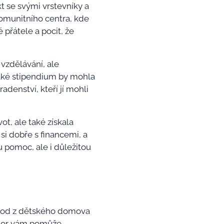
kt se svými vrstevníky a
 komunitního centra, kde
 přátele a pocit, že
vzdělávání, ale
 jaké stipendium by mohla
adenství, kteří jí mohli
ot, ale také získala
i dobře s financemi, a
u pomoc, ale i důležitou
chod z dětského domova
entor vám pomůže