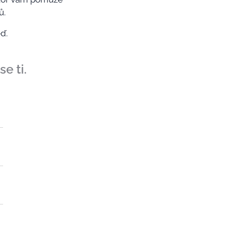
ů.
ď.
e ti.