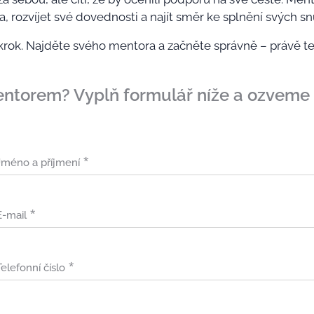
a, rozvíjet své dovednosti a najít směr ke splnění svých sn
 krok. Najděte svého mentora a začněte správně – právě te
entorem? Vyplň formulář níže a ozveme s
Jméno a příjmení
E-mail
Telefonní číslo