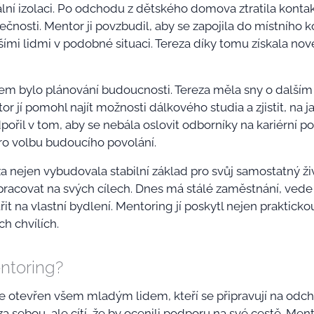
iální izolaci. Po odchodu z dětského domova ztratila konta
lečnosti. Mentor ji povzbudil, aby se zapojila do místního
ími lidmi v podobné situaci. Tereza díky tomu získala nové
m bylo plánování budoucnosti. Tereza měla sny o dalším 
tor jí pomohl najít možnosti dálkového studia a zjistit, na
pořil v tom, aby se nebála oslovit odborníky na kariérní por
ro volbu budoucího povolání.
a nejen vybudovala stabilní základ pro svůj samostatný živ
racovat na svých cílech. Dnes má stálé zaměstnání, vede s
it na vlastní bydlení. Mentoring jí poskytl nejen prakticko
h chvílích.
ntoring?
e otevřen všem mladým lidem, kteří se připravují na od
za sebou, ale cítí, že by ocenili podporu na své cestě. M