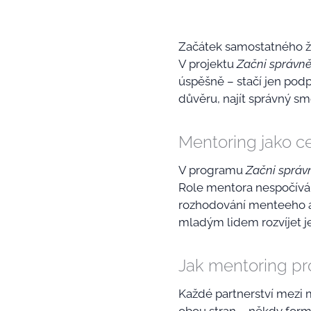
Začátek samostatného živ
V projektu
Začni správn
úspěšně – stačí jen pod
důvěru, najít správný smě
Mentoring jako c
V programu
Začni správ
Role mentora nespočívá 
rozhodování menteeho a
mladým lidem rozvíjet j
Jak mentoring pr
Každé partnerství mezi 