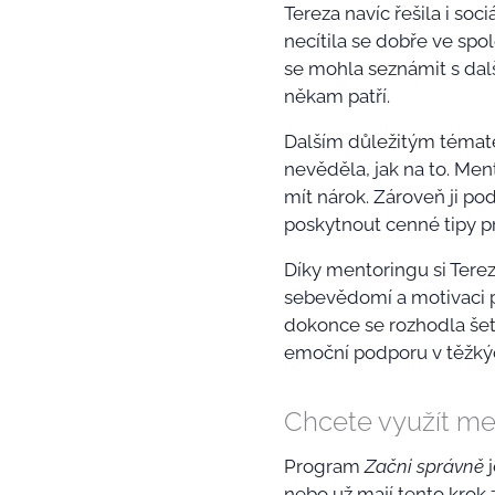
Tereza navíc řešila i soc
necítila se dobře ve spo
se mohla seznámit s dalš
někam patří.
Dalším důležitým témate
nevěděla, jak na to. Men
mít nárok. Zároveň ji pod
poskytnout cenné tipy p
Díky mentoringu si Terez
sebevědomí a motivaci p
dokonce se rozhodla šetř
emoční podporu v těžkýc
Chcete využít me
Program
Začni správně
j
nebo už mají tento krok 