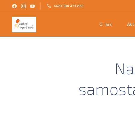
+420 704 471 833
O nás
Akt
Na
samosta