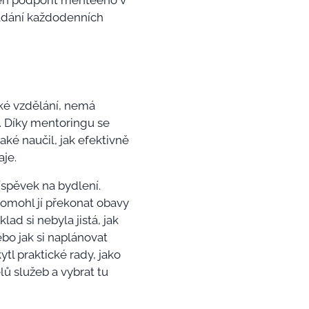
ven podpořit menteeho v
ládání každodenních
ské vzdělání, nemá
u. Díky mentoringu se
také naučil, jak efektivně
aje.
íspěvek na bydlení.
pomohl jí překonat obavy
ad si nebyla jistá, jak
bo jak si naplánovat
ytl praktické rady, jako
ů služeb a vybrat tu