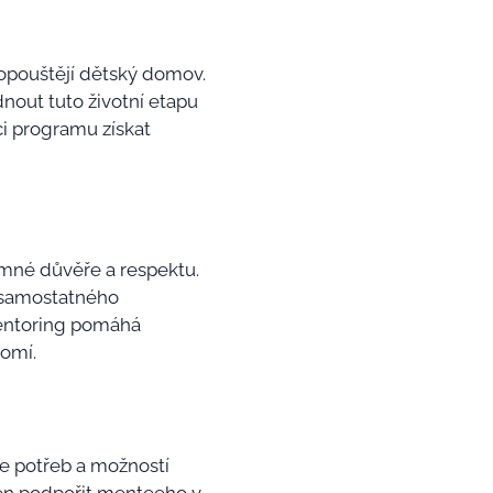
 opouštějí dětský domov.
nout tuto životní etapu
i programu získat
mné důvěře a respektu.
e samostatného
Mentoring pomáhá
domí.
e potřeb a možností