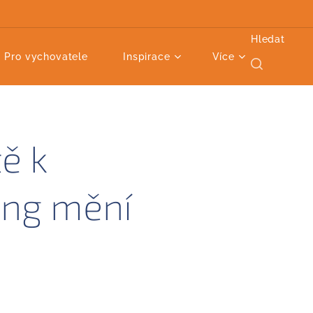
Hledat
Pro vychovatele
Inspirace
Více
ě k
ing mění