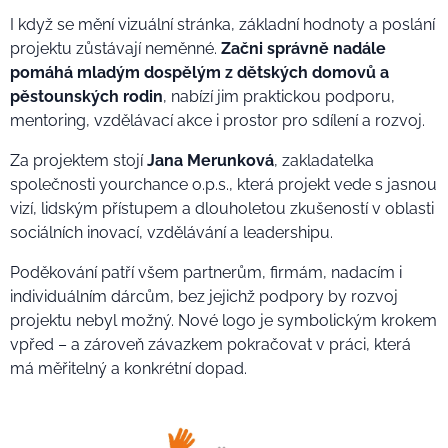
I když se mění vizuální stránka, základní hodnoty a poslání
projektu zůstávají neměnné.
Začni správně nadále
pomáhá mladým dospělým z dětských domovů a
pěstounských rodin
, nabízí jim praktickou podporu,
mentoring, vzdělávací akce i prostor pro sdílení a rozvoj.
Za projektem stojí
Jana Merunková
, zakladatelka
společnosti yourchance o.p.s., která projekt vede s jasnou
vizí, lidským přístupem a dlouholetou zkušeností v oblasti
sociálních inovací, vzdělávání a leadershipu.
Poděkování patří všem partnerům, firmám, nadacím i
individuálním dárcům, bez jejichž podpory by rozvoj
projektu nebyl možný. Nové logo je symbolickým krokem
vpřed – a zároveň závazkem pokračovat v práci, která
má měřitelný a konkrétní dopad.