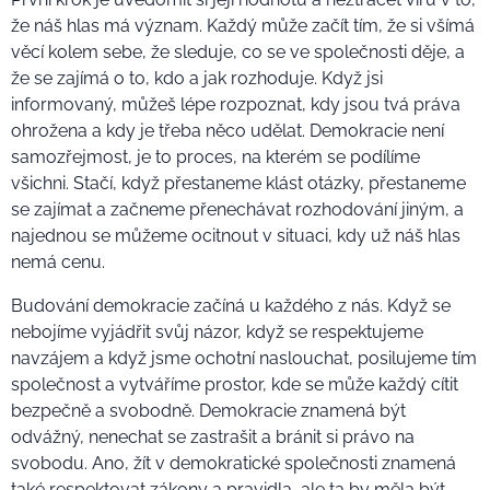
že náš hlas má význam. Každý může začít tím, že si všímá
věcí kolem sebe, že sleduje, co se ve společnosti děje, a
že se zajímá o to, kdo a jak rozhoduje. Když jsi
informovaný, můžeš lépe rozpoznat, kdy jsou tvá práva
ohrožena a kdy je třeba něco udělat. Demokracie není
samozřejmost, je to proces, na kterém se podílíme
všichni. Stačí, když přestaneme klást otázky, přestaneme
se zajímat a začneme přenechávat rozhodování jiným, a
najednou se můžeme ocitnout v situaci, kdy už náš hlas
nemá cenu.
Budování demokracie začíná u každého z nás. Když se
nebojíme vyjádřit svůj názor, když se respektujeme
navzájem a když jsme ochotní naslouchat, posilujeme tím
společnost a vytváříme prostor, kde se může každý cítit
bezpečně a svobodně. Demokracie znamená být
odvážný, nenechat se zastrašit a bránit si právo na
svobodu. Ano, žít v demokratické společnosti znamená
také respektovat zákony a pravidla, ale ta by měla být