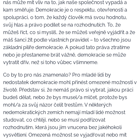
nás může mít vliv na to, jak naše společnost vypadá a
kam směřuje. Demokracie je o respektu, otevřenosti a
spolupráci, o tom, že každý člověk má svou hodnotu,
svůj hlas a právo podílet se na rozhodnutích. To, že
můžeš říct, co si myslíš, že se můžeš veřejně vyjádřit a že
máš šanci žít podle vlastních pravidel – to všechno jsou
základní pilíře demokracie. A pokud tato práva ztratíme
nebo je přestaneme brát vážně, demokracie se může
vytratit dřív, než si toho vůbec všimneme.
Co by to pro nás znamenalo? Pro mladé lidi by
nedostatek demokracie mohl přinést omezené možnosti v
životě. Představ si, že nemáš právo si vybrat, jakou práci
budeš dělat, nebo že bys musel/a mlčet, protože bys
mohl/a za svůj názor čelit trestům. V některých
nedemokratických zemích nemají mladí lidé možnost
studovat, co chtějí, nebo se musí podřizovat
rozhodnutím, která jsou jim vnucena bez jakéhokoli
vysvětlení. Omezená možnost se vyjadřovat nebo mít