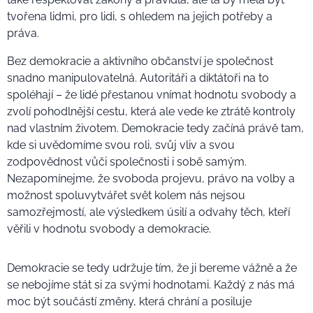
tvořena lidmi, pro lidi, s ohledem na jejich potřeby a
práva.
Bez demokracie a aktivního občanství je společnost
snadno manipulovatelná. Autoritáři a diktátoři na to
spoléhají – že lidé přestanou vnímat hodnotu svobody a
zvolí pohodlnější cestu, která ale vede ke ztrátě kontroly
nad vlastním životem. Demokracie tedy začíná právě tam,
kde si uvědomíme svou roli, svůj vliv a svou
zodpovědnost vůči společnosti i sobě samým.
Nezapomínejme, že svoboda projevu, právo na volby a
možnost spoluvytvářet svět kolem nás nejsou
samozřejmostí, ale výsledkem úsilí a odvahy těch, kteří
věřili v hodnotu svobody a demokracie.
Demokracie se tedy udržuje tím, že ji bereme vážně a že
se nebojíme stát si za svými hodnotami. Každý z nás má
moc být součástí změny, která chrání a posiluje