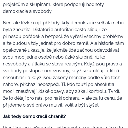
projektům a skupinám, které podporují hodnoty
demokracie a svobody.
Není ale těžké najít příklady, kdy demokracie selhala nebo
byla zneužita. Diktátoři a autoritáři často slibují, že
přinesou pořádek a bezpečí, že vyřeší všechny problémy
a že budou vždy jednat pro dobro země. Ale historie nám
opakovaně ukazuje, že jakmile lidé začnou odevzdávat
svou moc jedné osobě nebo úzké skupině, riziko
nesvobody a útlaku se stává reálným. Když jsou práva a
svobody postupně omezovány, když se umlčují ti, kteří
nesouhlasí, a když jsou zákony měněny podle vůle těch
nahoře, přichází nebezpečí. Ti, kdo touží po absolutní
moci, zneužívají lidské obavy, aby získali kontrolu. Tvrdí,
že to dělají pro nás, pro naši ochranu – ale za tu cenu, že
přijdeme o své právo mluvit, volit a být slyšet.
Jak tedy demokracii chránit?
První krok je uvědomit si její hodnotu a neztrácet víru v to,