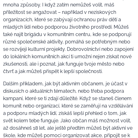
mnoha způsoby. I když zatím nemůžeš volit, máš
příležitost se angažovat – například v neziskových
organizacích, které se zabývají ochranou práv dětí a
mladých lidí nebo podporou životního prostředí. Můžeš
také najít brigádu v komunitním centru, kde se podporují
různé společenské aktivity, pomáhá se potřebným nebo
se rozvíjejí kulturní projekty. Dobrovolnictví nebo zapojení
do lokálních komunitních akcí ti umožní nejen získat nové
zkušenosti, ale i poznat, jak funguje tvoje město nebo
čtvrť a jak můžeš přispět k lepší společnosti.
Dalším příkladem, jak být aktivním občanem, je účast v
diskusích o aktuálních tématech, nebo třeba podpora
kampaní, které se ti zdají důležité. Když se staneš členem
komunit nebo organizací, které se zaměřují na vzdělávání
a podporu mladých lidí, získáš lepší přehled o tom, jak
svět kolem tebe funguje. Jako občan máš možnost volit,
až dosáhneš 18 let, ale ještě předtím můžeš být aktivní ve
škole, kde můžeš pomoci organizovat akce, připojit se k