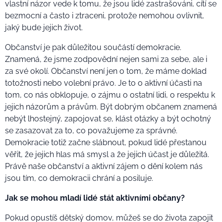
vlastní názor vede k tomu, že jsou lidé zastrašováni, cítí se
bezmocní a často i ztraceni, protože nemohou ovlivnit,
jaký bude jejich život.
Občanství je pak důležitou součástí demokracie.
Znamená, že jsme zodpovědní nejen sami za sebe, ale i
za své okolí. Občanství není jen o tom, že máme doklad
totožnosti nebo volební právo. Je to o aktivní účasti na
tom, co nás obklopuje, o zájmu o ostatní lidi, o respektu k
jejich názorům a právům. Být dobrým občanem znamená
nebýt lhostejný, zapojovat se, klást otázky a být ochotný
se zasazovat za to, co považujeme za správné.
Demokracie totiž začne slábnout, pokud lidé přestanou
věřit, že jejich hlas má smysl a že jejich účast je důležitá.
Právě naše občanství a aktivní zájem o dění kolem nás
jsou tím, co demokracii chrání a posiluje.
Jak se mohou mladí lidé stát aktivními občany?
Pokud opustíš dětský domov, můžeš se do života zapojit