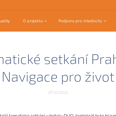
uality
O projektu
Podpora pro mlaďochy
atické setkání Pra
Navigace pro život
26.02.2024
další tematické setkání v hotelu DUO, tentokrát bylo hlavn