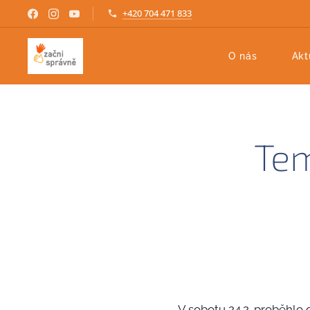
+420 704 471 833
O nás
Akt
Tem
V sobotu 24.2. proběhlo 