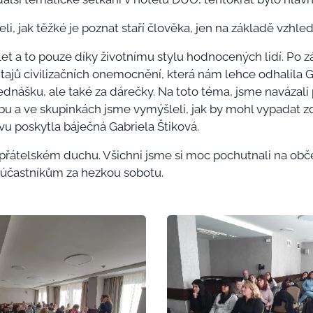
i, jak těžké je poznat staří člověka, jen na základě vzhled
 let a to pouze díky životnímu stylu hodnocených lidí. Po 
ajů civilizačních onemocnění, která nám lehce odhalila G
ednášku, ale také za dárečky. Na toto téma, jsme navázali
u a ve skupinkách jsme vymýšleli, jak by mohl vypadat z
 poskytla báječná Gabriela Štiková.
 přátelském duchu. Všichni jsme si moc pochutnali na obče
účastníkům za hezkou sobotu.