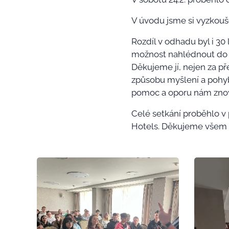
V úvodu jsme si vyzkoušel
Rozdíl v odhadu byl i 30
možnost nahlédnout do t
Děkujeme jí, nejen za př
způsobu myšlení a pohyb
pomoc a oporu nám znovu
Celé setkání proběhlo v
Hotels. Děkujeme všem 