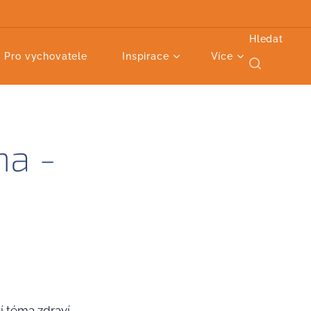
Hledat
Pro vychovatele
Inspirace
Více
ha -
í téma zdraví.