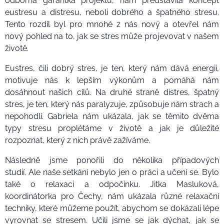
odborná garantka projektu, nám představila koncept
eustresu a distresu, neboli dobrého a špatného stresu.
Tento rozdíl byl pro mnohé z nás nový a otevřel nám
nový pohled na to, jak se stres může projevovat v našem
životě.
Eustres, čili dobrý stres, je ten, který nám dává energii,
motivuje nás k lepším výkonům a pomáhá nám
dosáhnout našich cílů. Na druhé straně distres, špatný
stres, je ten, který nás paralyzuje, způsobuje nám strach a
nepohodlí. Gabriela nám ukázala, jak se těmito dvěma
typy stresu proplétáme v životě a jak je důležité
rozpoznat, který z nich právě zažíváme.
Následně jsme ponořili do několika případových
studií. Ale naše setkání nebylo jen o práci a učení se. Bylo
také o relaxaci a odpočinku. Jitka Masluková,
koordinátorka pro Čechy, nám ukázala různé relaxační
techniky, které můžeme použít, abychom se dokázali lépe
vyrovnat se stresem. Učili jsme se jak dýchat, jak se