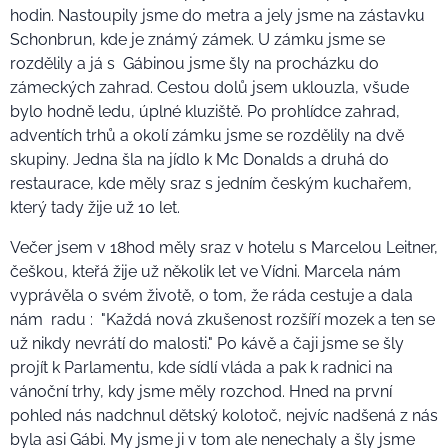
hodin. Nastoupily jsme do metra a jely jsme na zástavku
Schonbrun, kde je známý zámek. U zámku jsme se
rozdělily a já s Gábinou jsme šly na procházku do
zámeckých zahrad. Cestou dolů jsem uklouzla, všude
bylo hodně ledu, úplné kluziště. Po prohlídce zahrad,
adventích trhů a okolí zámku jsme se rozdělily na dvě
skupiny. Jedna šla na jídlo k Mc Donalds a druhá do
restaurace, kde měly sraz s jedním českým kuchařem,
který tady žije už 10 let.
Večer jsem v 18hod měly sraz v hotelu s Marcelou Leitner,
češkou, kteřá žije už několik let ve Vídni. Marcela nám
vyprávěla o svém životě, o tom, že ráda cestuje a dala
nám radu : "Každá nová zkušenost rozšíří mozek a ten se
už nikdy nevrátí do malosti." Po kávě a čaji jsme se šly
projít k Parlamentu, kde sídlí vláda a pak k radnici na
vánoční trhy, kdy jsme měly rozchod. Hned na první
pohled nás nadchnul dětský kolotoč, nejvíc nadšená z nás
byla asi Gábi. My jsme ji v tom ale nenechaly a šly jsme