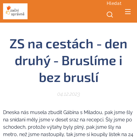
Hledat
ZS na cestách - den
druhý - Bruslíme i
bez bruslí
04.12.2023
Dneska nás musela zbudit Gábina s Miladou, pak jsme šly
na snídani měly jsme v deset sraz na recepci. Šly jsme po
schodech, protože výtahy byly plný, pak jsme šly na
metro, než jsme nastoupily, tak jsme si koupily lístek na 24