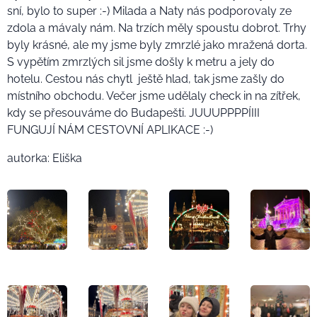
sní, bylo to super :-) Milada a Naty nás podporovaly ze
zdola a mávaly nám. Na trzích měly spoustu dobrot. Trhy
byly krásné, ale my jsme byly zmrzlé jako mražená dorta.
S vypětím zmrzlých sil jsme došly k metru a jely do
hotelu. Cestou nás chytl ještě hlad, tak jsme zašly do
místního obchodu. Večer jsme udělaly check in na zítřek,
kdy se přesouváme do Budapešti. JUUUPPPPÍIII
FUNGUJÍ NÁM CESTOVNÍ APLIKACE :-)
autorka: Eliška